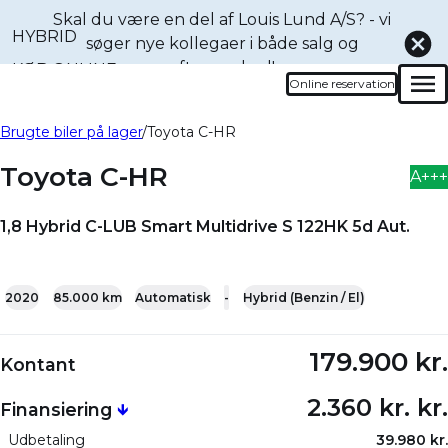
Skal du være en del af Louis Lund A/S? - vi
HYBRID
søger nye kollegaer i både
salg og
eftermarked!
KØB ONLINE
Online reservation
Men
Book en prøvetur denne
Bliv ringet op
Brugte biler på lager
Toyota C-HR
bil
Toyota C-HR
A+++
1,8 Hybrid C-LUB Smart Multidrive S 122HK 5d Aut.
+20
2020
85.000 km
Automatisk
-
Hybrid (Benzin / El)
179.900 kr.
Kontant
2.360 kr. kr.
Finansiering
🡻
Udbetaling
39.980 kr.