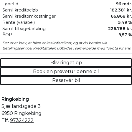
Løbetid
96 mdr.
Saml. kreditbeløb
182.381 kr.
Saml. kreditomkostninger
66.868 kr.
Rente (variabel)
5,49 %
Saml. tilbagebetaling
226.788 kr.
ÅOP
9,57 %
Det er et krav, at bilen er kaskoforsikret, og at du betaler via
Betalingsservice. Kreditaftalen udbydes i samarbejde med Toyota Finans.
Bliv ringet op
Book en prøvetur denne bil
Reservér bil
Ringkøbing
Sjællandsgade 3
6950 Ringkøbing
Tlf.
97324222