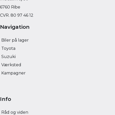
169.900
KONTANT
KONTANT
KR.
2.268
FINANSIERING
FINANSIERING
6760 Ribe
KR.
CVR. 80 97 46 12
Navigation
Biler på lager
Toyota
Suzuki
Værksted
Kampagner
Info
Råd og viden