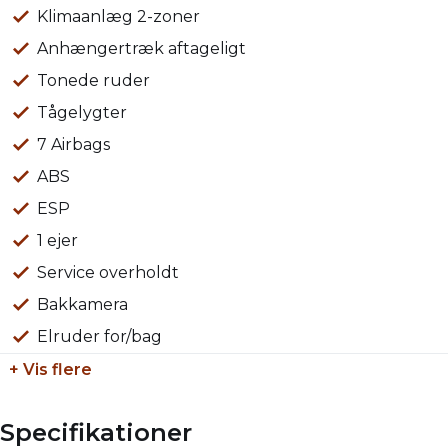
din Toyota på et autoriseret Toyota-værksted med nye
Klimaanlæg 2-zoner
og originale reservedele
Anhængertræk aftageligt
Mulighed for landsdækkende levering
Tonede ruder
Tågelygter
Vi tager gerne din nuværende bil i bytte uanset stand
7 Airbags
og alder.
ABS
Øvrigt:
ESP
Åbningstider: Alle hverdage kl. 09.00 – 17.00 & søndag
1 ejer
kl. 11.00-16.00
Der tages forbehold for tastefejl
Service overholdt
Bakkamera
Elruder for/bag
+ Vis flere
Specifikationer