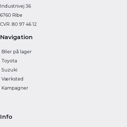
HYBRID (BENZIN / 
HYBRID (BENZIN / EL)
159.900
Industrivej 36
KONTANT
KONTANT (EKSKL. MOMS)
KR.
FINANSIERING (EKSKL.
2.589
FINANSIERING
KR.
6760 Ribe
MOMS)
CVR. 80 97 46 12
Navigation
Biler på lager
Toyota
Suzuki
Værksted
Kampagner
Info