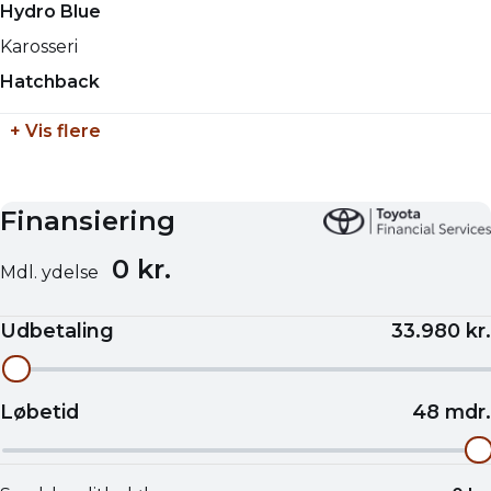
Automatisk
4360 mm
Hydro Blue
Tilkoblingsvægt med bremser
Karosseri
725 kg
Hatchback
Tilkoblingsvægt uden bremser
+ Vis flere
725 kg