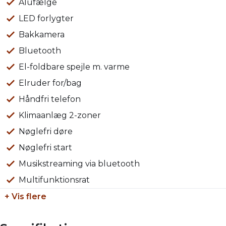
Vi tager gerne din nuværende bil i bytte uanset stand
Alufælge
og alder.
LED forlygter
Bakkamera
Øvrigt:
Bluetooth
Åbningstider: Alle hverdage kl. 09.00 – 17.00 & søndag
El-foldbare spejle m. varme
kl. 11.00-16.00
Elruder for/bag
Der tages forbehold for tastefejl
Håndfri telefon
Klimaanlæg 2-zoner
Nøglefri døre
Nøglefri start
Musikstreaming via bluetooth
Multifunktionsrat
+ Vis flere