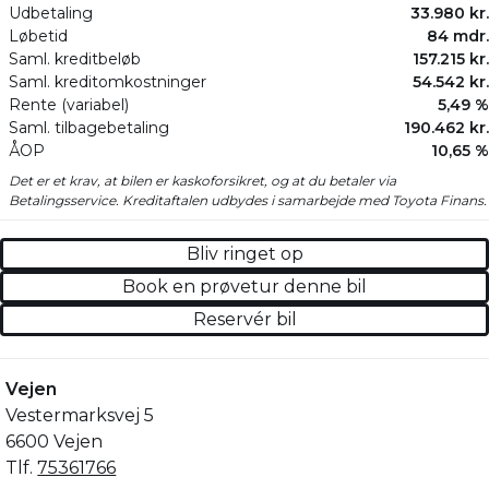
Udbetaling
33.980 kr.
Løbetid
84 mdr.
Saml. kreditbeløb
157.215 kr.
Saml. kreditomkostninger
54.542 kr.
Rente (variabel)
5,49 %
Saml. tilbagebetaling
190.462 kr.
ÅOP
10,65 %
Det er et krav, at bilen er kaskoforsikret, og at du betaler via
Betalingsservice. Kreditaftalen udbydes i samarbejde med Toyota Finans.
Bliv ringet op
Book en prøvetur denne bil
Reservér bil
Vejen
Vestermarksvej 5
6600 Vejen
Tlf.
75361766