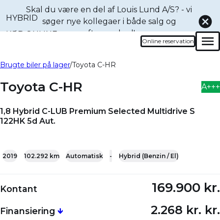
Skal du være en del af Louis Lund A/S? - vi
HYBRID
søger nye kollegaer i både
salg og
eftermarked!
KØB ONLINE
Online reservation
Men
Book en prøvetur denne
Bliv ringet op
Brugte biler på lager
Toyota C-HR
bil
Toyota C-HR
A+++
1,8 Hybrid C-LUB Premium Selected Multidrive S
122HK 5d Aut.
+20
2019
102.292 km
Automatisk
-
Hybrid (Benzin / El)
169.900 kr.
Kontant
2.268 kr. kr.
Finansiering
🡻