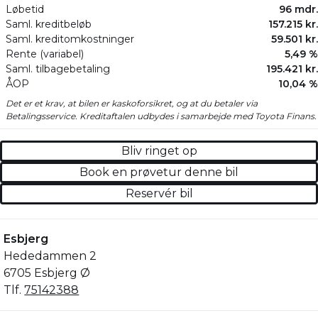
Løbetid
96 mdr.
Saml. kreditbeløb
157.215 kr.
Saml. kreditomkostninger
59.501 kr.
Rente (variabel)
5,49 %
Saml. tilbagebetaling
195.421 kr.
ÅOP
10,04 %
Det er et krav, at bilen er kaskoforsikret, og at du betaler via
Betalingsservice. Kreditaftalen udbydes i samarbejde med Toyota Finans.
Bliv ringet op
Book en prøvetur denne bil
Reservér bil
Esbjerg
Hededammen 2
6705 Esbjerg Ø
Tlf.
75142388