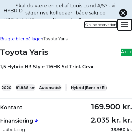
Skal du være en del af Louis Lund A/S? - vi
HYBRID
søger nye kollegaer i både
salg og
eftermarked!
KØB ONLINE
Online reservation
Men
Book en prøvetur denne
Bliv ringet op
Brugte biler på lager
Toyota Yaris
bil
Toyota Yaris
A+++
1,5 Hybrid H3 Style 116HK 5d Trinl. Gear
+25
2020
81.888 km
Automatisk
-
Hybrid (Benzin / El)
169.900 kr.
Kontant
2.035 kr. kr.
Finansiering
🡻
Udbetaling
33.980 kr.