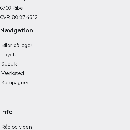
169.900
KONTANT
KONTANT
KR.
2.035
FINANSIERING
FINANSIERING
6760 Ribe
KR.
CVR. 80 97 46 12
Navigation
Biler på lager
Toyota
Suzuki
Værksted
Kampagner
Info
Råd og viden