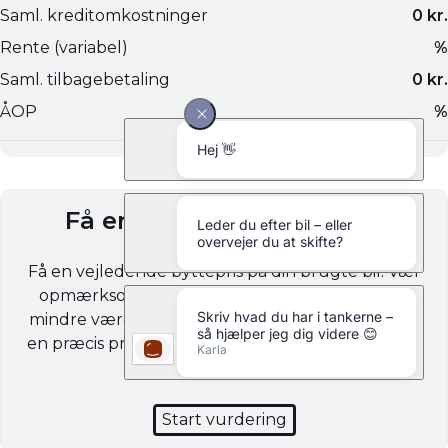
Få en byttepris på din bil
Få en vejledende byttepris på din brugte bil. Vær
opmærksom på, at din bil kan være mere eller
mindre værd end prisen, der angives. Vi vurderer
en præcis pris afhængig af bilens stand, udstyr og
kilometerstand.
Start vurdering