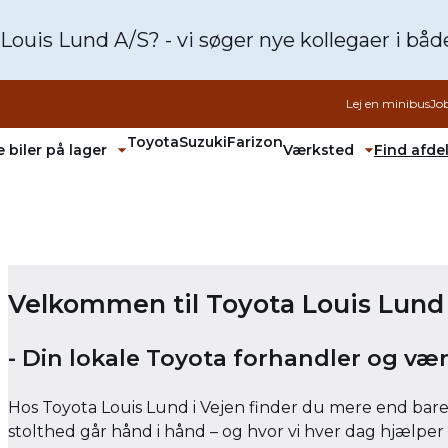
 Louis Lund A/S? - vi søger nye kollegaer i bå
Lej en minibus
Jo
Toyota
Suzuki
Farizon
 biler på lager
Værksted
Find afde
Fold undermenu ud
Fold unde
Velkommen til Toyota Louis Lund 
- Din lokale Toyota forhandler og vær
Hos Toyota Louis Lund i Vejen finder du mere end bare b
stolthed går hånd i hånd – og hvor vi hver dag hjælper 