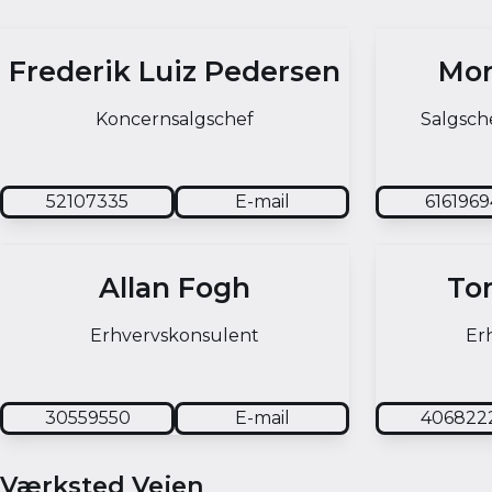
Frederik Luiz Pedersen
Mor
Koncernsalgschef
Salgsche
52107335
E-mail
6161969
Allan Fogh
To
Erhvervskonsulent
Er
30559550
E-mail
406822
Værksted Vejen