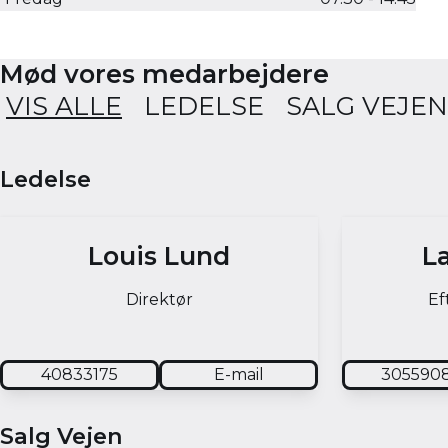
Mød vores medarbejdere
Ledelse
Louis Lund
L
Direktør
Ef
40833175
E-mail
305590
Salg Vejen