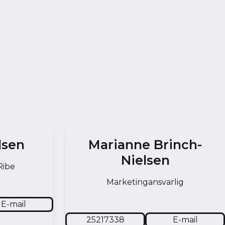
lsen
Marianne Brinch-
Nielsen
Ribe
Marketingansvarlig
E-mail
25217338
E-mail