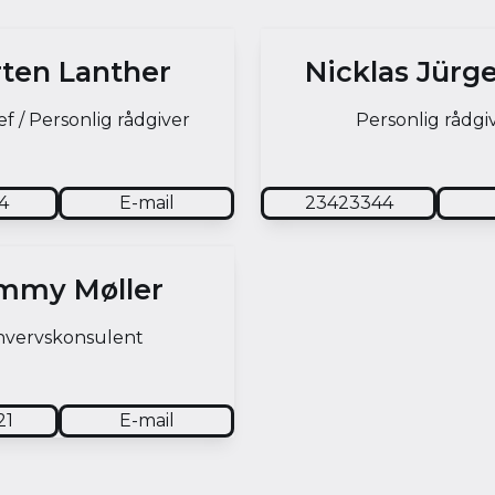
ten Lanther
Nicklas Jürg
f / Personlig rådgiver
Personlig rådgi
4
E-mail
23423344
mmy Møller
hvervskonsulent
21
E-mail