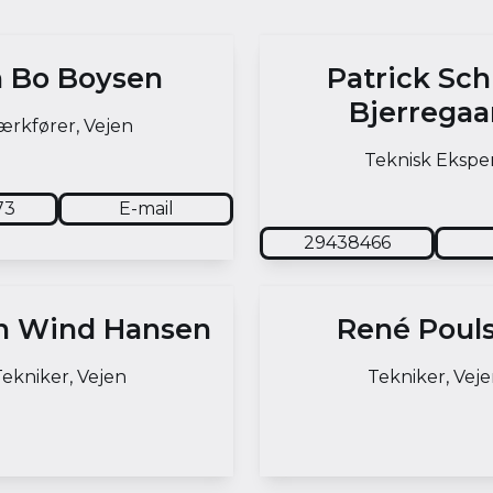
n Bo Boysen
Patrick Sch
Bjerregaa
ærkfører, Vejen
Teknisk Ekspe
73
E-mail
29438466
n Wind Hansen
René Poul
ekniker, Vejen
Tekniker, Vej