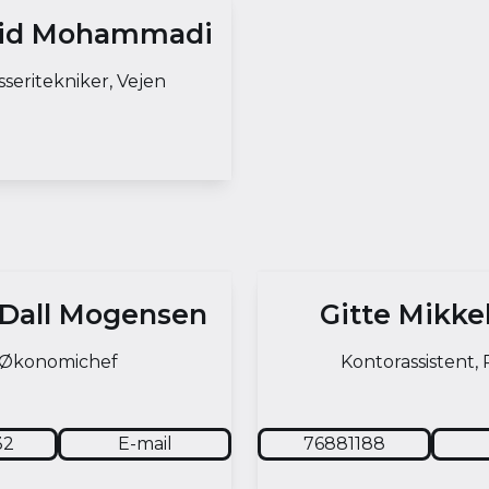
id Mohammadi
sseritekniker, Vejen
 Dall Mogensen
Gitte Mikke
Økonomichef
Kontorassistent, 
32
E-mail
76881188