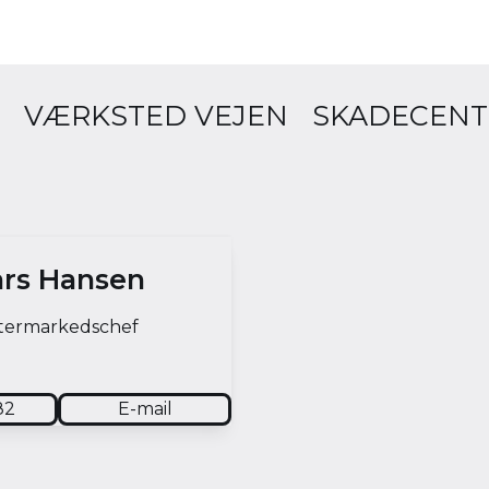
ars Hansen
termarkedschef
82
E-mail