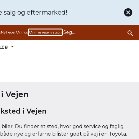
de
salg og eftermarked!
b
Nyheder
Om os
Online reservation
ling
rmenu ud
Fold undermenu ud
i Vejen
ksted i Vejen
iler. Du finder et sted, hvor god service og faglig
både nye og erfarne bilister godt på vej i en Toyota.