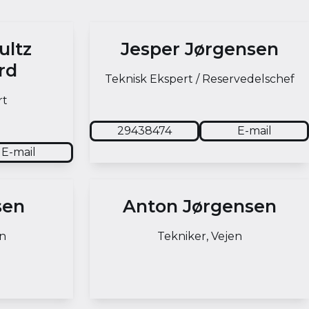
ultz
Jesper Jørgensen
rd
Teknisk Ekspert / Reservedelschef
rt
29438474
E-mail
E-mail
sen
Anton Jørgensen
en
Tekniker, Vejen