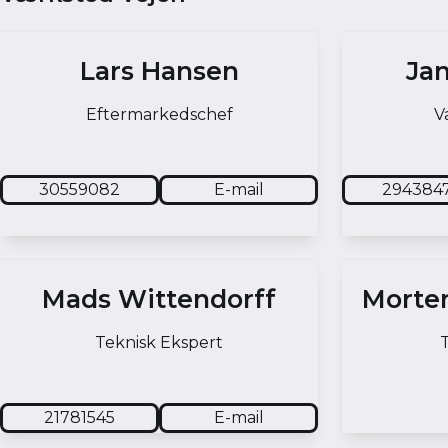
Lars Hansen
Ja
Eftermarkedschef
V
30559082
E-mail
294384
Mads Wittendorff
Morte
Teknisk Ekspert
T
21781545
E-mail