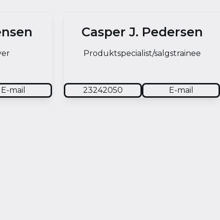
ensen
Casper J. Pedersen
ver
Produktspecialist/salgstrainee
E-mail
23242050
E-mail