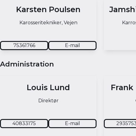
Karsten Poulsen
Jamsh
Karosseritekniker, Vejen
Karro
75361766
E-mail
Administration
Louis Lund
Frank
Direktør
40833175
E-mail
293575