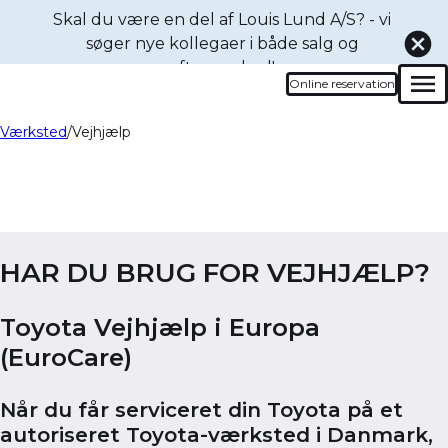
Skal du være en del af Louis Lund A/S? - vi
søger nye kollegaer i både
salg og
eftermarked!
Online reservation
Men
Værksted
Vejhjælp
Oops... Failed to load content...
HAR DU BRUG FOR VEJHJÆLP?
Toyota Vejhjælp i Europa
(EuroCare)
Når du får serviceret din Toyota på et
autoriseret Toyota-værksted i Danmark,