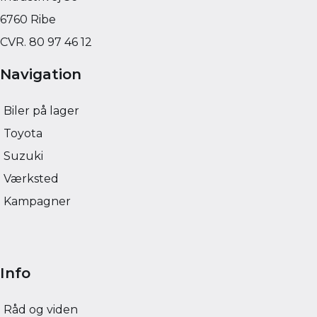
289.900
KONTANT
KR.
FINANSIERING
3.577
FINANSIERING
6760 Ribe
KR.
CVR. 80 97 46 12
Navigation
Biler på lager
Toyota
Suzuki
Værksted
Kampagner
Info
Råd og viden