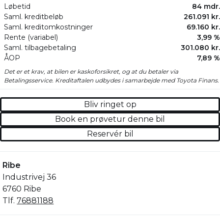
Løbetid
84 mdr.
Saml. kreditbeløb
261.091 kr.
Saml. kreditomkostninger
69.160 kr.
Rente (variabel)
3,99 %
Saml. tilbagebetaling
301.080 kr.
ÅOP
7,89 %
Det er et krav, at bilen er kaskoforsikret, og at du betaler via
Betalingsservice. Kreditaftalen udbydes i samarbejde med Toyota Finans.
Bliv ringet op
Book en prøvetur denne bil
Reservér bil
Ribe
Industrivej 36
6760 Ribe
Tlf.
76881188