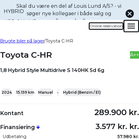
Skal du være en del af Louis Lund A/S? - vi
HYBRID
søger nye kollegaer i både
salg og
eftermarked!
KØB ONLINE
Online reservation
Men
Book en prøvetur denne
Bliv ringet op
Brugte biler på lager
Toyota C-HR
bil
Toyota C-HR
A++
1,8 Hybrid Style Multidrive S 140HK 5d 6g
+26
2024
15.159 km
Manuel
-
Hybrid (Benzin / El)
289.900 kr.
Kontant
3.577 kr. kr.
Finansiering
🡻
Udbetaling
57.980 kr.