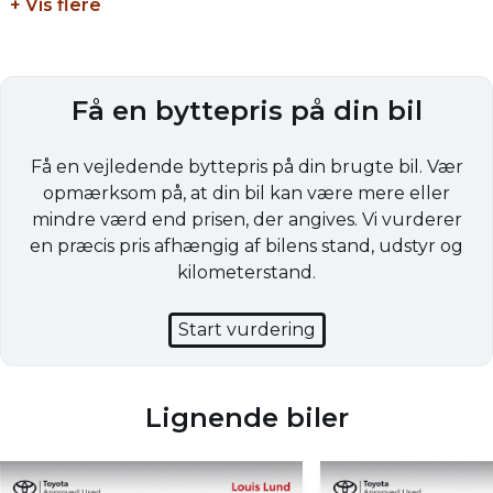
Erhvervskonsulent
+ Vis flere
5
710 kg
Allan Fogh
30559550
Partikelfilter (DPF)
Tankstørrelse
Ja
-
Få en byttepris på din bil
Erhvervskonsulent
Tommy Møller
40682221
Få en vejledende byttepris på din brugte bil. Vær
opmærksom på, at din bil kan være mere eller
mindre værd end prisen, der angives. Vi vurderer
en præcis pris afhængig af bilens stand, udstyr og
kilometerstand.
Start vurdering
Lignende biler