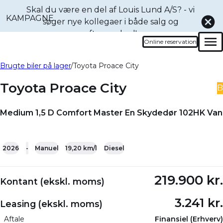
Skal du være en del af Louis Lund A/S? - vi
KAMPAGNE
søger nye kollegaer i både
salg og
eftermarked!
Online reservation
Men
Book en prøvetur denne
Bliv ringet op
Brugte biler på lager
Toyota Proace City
bil
Toyota Proace City
B
Medium 1,5 D Comfort Master En Skydedør 102HK Van
+5
2026
-
Manuel
19,20 km/l
Diesel
219.900 kr.
Kontant (ekskl. moms)
3.241 kr.
Leasing (ekskl. moms)
Aftale
Finansiel (Erhverv)