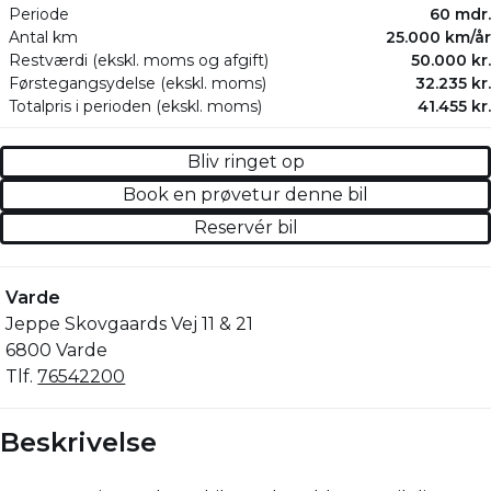
Periode
60 mdr.
Antal km
25.000 km/år
Restværdi (ekskl. moms og afgift)
50.000 kr.
Førstegangsydelse (ekskl. moms)
32.235 kr.
Totalpris i perioden (ekskl. moms)
41.455 kr.
Bliv ringet op
Book en prøvetur denne bil
Reservér bil
Varde
Jeppe Skovgaards Vej 11 & 21
6800 Varde
Tlf.
76542200
Beskrivelse