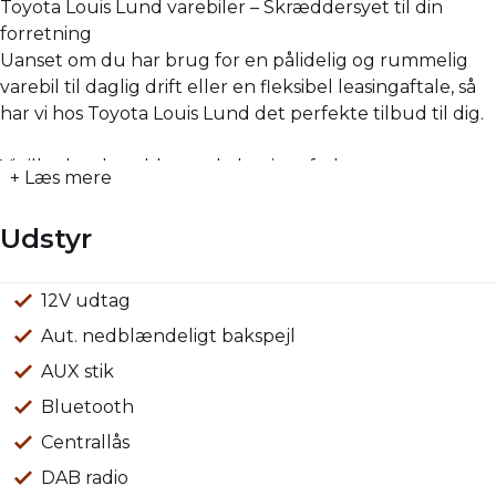
Toyota Louis Lund varebiler – Skræddersyet til din
forretning
Uanset om du har brug for en pålidelig og rummelig
varebil til daglig drift eller en fleksibel leasingaftale, så
har vi hos Toyota Louis Lund det perfekte tilbud til dig.
Vi tilbyder skræddersyede leasingaftaler gennem vores
+ Læs mere
eget leasingselskab, som sikrer dig yderst attraktive
betingelser, tilpasset dine behov. Udover leasingaftaler
Udstyr
kan vi tilbyde serviceaftaler og udvidet garanti på op til
10 år eller 185.000 km, så du kan fokusere på din
forretning uden bekymringer.
12V udtag
Servo
Sædevarme for
USB stik
Anhængertræk
LED kørelys
ABS
Airbag
Automatisk nødbremsesystem
ESP
Selealarm
Startspærre
Side-airbag
Vejbaneassistent
Må trække 2500 KG
Aut. nedblændeligt bakspejl
Vores erhvervsbiler leveres med Toyota Relax, som
AUX stik
giver dig ekstra ro i sindet med vores udvidede
garantipakke. Du kan også vælge en forsikringsaftale til
Bluetooth
en fordelagtig pris gennem vores samarbejdspartnere.
Centrallås
Fordele ved at vælge Toyota varebiler:
DAB radio