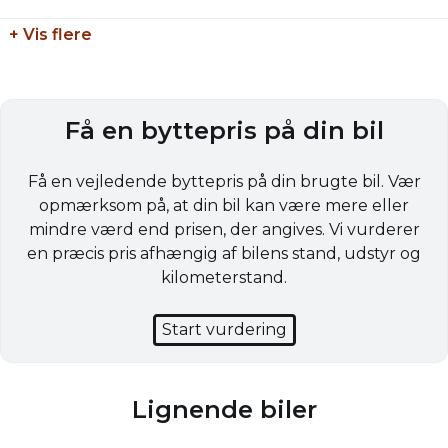
Antal gear
Tilkoblingsvægt uden bremser
+ Vis flere
6
750 kg
Partikelfilter (DPF)
Tankstørrelse
Ja
-
Få en byttepris på din bil
Få en vejledende byttepris på din brugte bil. Vær
opmærksom på, at din bil kan være mere eller
mindre værd end prisen, der angives. Vi vurderer
en præcis pris afhængig af bilens stand, udstyr og
kilometerstand.
Start vurdering
Lignende biler