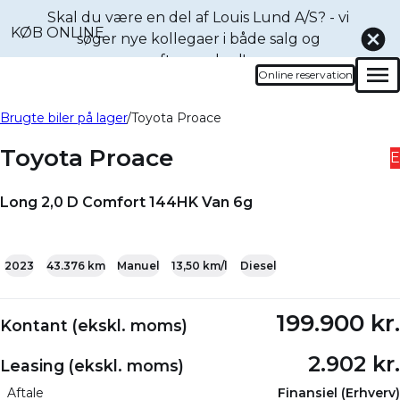
Skal du være en del af Louis Lund A/S? - vi
KØB ONLINE
søger nye kollegaer i både
salg og
eftermarked!
Online reservation
Men
Book en prøvetur denne
Bliv ringet op
Brugte biler på lager
Toyota Proace
bil
Toyota Proace
E
Long 2,0 D Comfort 144HK Van 6g
+12
2023
43.376 km
Manuel
13,50 km/l
Diesel
199.900 kr.
Kontant (ekskl. moms)
2.902 kr.
Leasing (ekskl. moms)
Aftale
Finansiel (Erhverv)