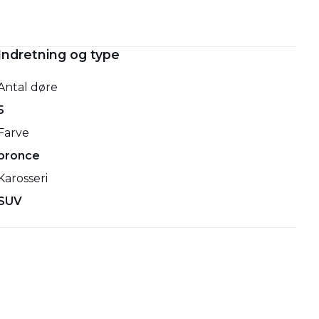
Indretning og type
Antal døre
5
Farve
bronce
Karosseri
SUV