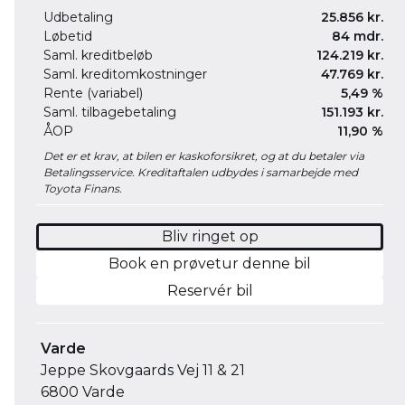
Udbetaling
25.856 kr.
Løbetid
84 mdr.
Saml. kreditbeløb
124.219 kr.
Saml. kreditomkostninger
47.769 kr.
Rente (variabel)
5,49 %
Saml. tilbagebetaling
151.193 kr.
ÅOP
11,90 %
Det er et krav, at bilen er kaskoforsikret, og at du betaler via
Betalingsservice. Kreditaftalen udbydes i samarbejde med
Toyota Finans.
Bliv ringet op
Book en prøvetur denne bil
Reservér bil
Varde
Jeppe Skovgaards Vej 11 & 21
6800 Varde