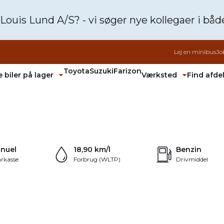
 Louis Lund A/S? - vi søger nye kollegaer i bå
Lej en minibus
Jo
Toyota
Suzuki
Farizon
 biler på lager
Værksted
Find afde
Fold undermenu ud
Fold unde
94 kr.
SIERING
+22
nuel
18,90 km/l
Benzin
rkasse
Forbrug (WLTP)
Drivmiddel