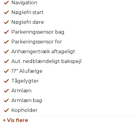
Mulighed for landsdækkende levering
Navigation
Nøglefri start
Vi tager gerne din nuværende bil i bytte uanset stand o
Nøglefri døre
Øvrigt:
Parkeringssensor bag
Åbningstider: Alle hverdage kl. 09.00 – 17.00 & søndag kl. 
Parkeringssensor for
Der tages forbehold for tastefejl.
Anhængertræk aftageligt
Aut. nedblændeligt bakspejl
17" Alufælge
Tågelygter
Armlæn
Armlæn bag
Kopholder
+ Vis flere