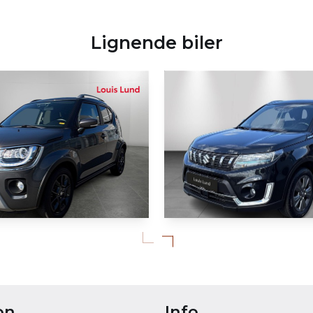
Lignende biler
KØB ONLINE
Suzuki Vitara
nis
1,2 Dualjet Mild hybrid Adventure 83HK 5d
40.218 KM
on
Info