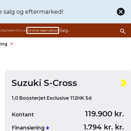
de
salg og eftermarked!
b
Nyheder
Om os
Online reservation
ling
rmenu ud
Fold undermenu ud
Bliv ringet op
Book en prøvetur denne bil
Suzuki S-Cross
A
1,0 Boosterjet Exclusive 112HK 5d
119.900 kr.
Kontant
1.794 kr. kr.
Finansiering
🡻