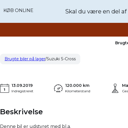
KØB ONLINE
Skal du være en del af
Brugte
Suzuki S-Cross
119.900 kr.
1.7
1,0 Boosterjet Exclusive 112HK 5d
Brugte biler på lager
Suzuki S-Cross
KONTANT
FINAN
13.09.2019
120.000 km
Ma
Indregistreret
Kilometerstand
Gea
Beskrivelse
Denne bil er udstyret med bl.a.