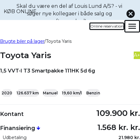
Skal du være en del af Louis Lund A/S? - vi
KØB ONLINE
søger nye kollegaer i både
salg og
eftermarked!
Online reservation
Men
Book en prøvetur denne
Bliv ringet op
Brugte biler på lager
Toyota Yaris
bil
Toyota Yaris
A+
1,5 VVT-I T3 Smartpakke 111HK 5d 6g
+22
2020
126.637 km
Manuel
19,60 km/l
Benzin
109.900 kr.
Kontant
1.568 kr. kr.
Finansiering
🡻
Udbetaling
21.980 kr.