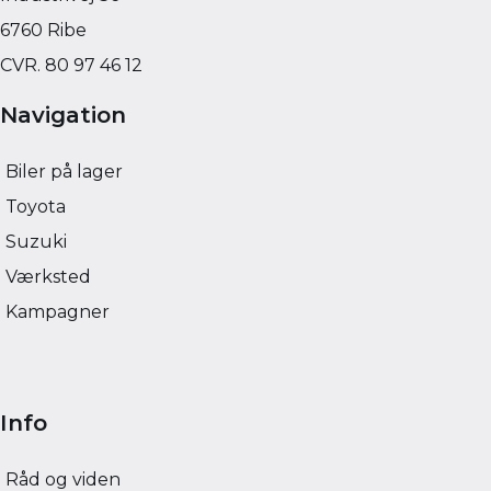
99.900
KONTANT
KONTANT
KR.
2.116
FINANSIERING
FINANSIERING
6760 Ribe
KR.
CVR. 80 97 46 12
Navigation
Biler på lager
Toyota
Suzuki
Værksted
Kampagner
Info
Råd og viden