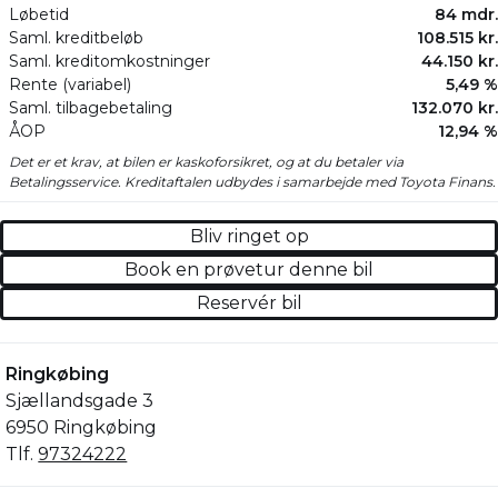
Løbetid
84 mdr.
Saml. kreditbeløb
108.515 kr.
Saml. kreditomkostninger
44.150 kr.
Rente (variabel)
5,49 %
Saml. tilbagebetaling
132.070 kr.
ÅOP
12,94 %
Det er et krav, at bilen er kaskoforsikret, og at du betaler via
Betalingsservice. Kreditaftalen udbydes i samarbejde med Toyota Finans.
Bliv ringet op
Book en prøvetur denne bil
Reservér bil
Ringkøbing
Sjællandsgade 3
6950 Ringkøbing
Tlf.
97324222