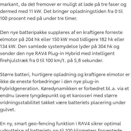
markant, da det fremover er muligt at lade på tre faser og
dermed med 11 kW. Det bringer opladningstiden fra 0 til
100 procent ned på under tre timer.
Den nye batteripakke suppleres af en kraftigere forreste
elmotor på 204 hk eller 150 kW mod tidligere 182 hk eller
134 kW. Den samlede systemydelse lyder på 304 hk og
sender den nye RAV4 Plug-in Hybrid med intelligent
firehjulstræk fra 0 til 100 km/t. på 5,8 sekunder.
Større batteri, hurtigere opladning og kraftigere elmotor er
ikke de eneste forbedringer i den nye plug-in
hybridgeneration. Køredynamikken er forbedret bl.a. via et
endnu lavere tyngdepunkt og et karosseri med større
vridningsstabilitet takket være batteriets placering under
gulvet.
En ny, smart geo-fencing funktion i RAV4 sikrer optimal
udnyttelse af batteriets op til 100 kilometers forventede