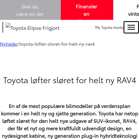
Skal du
Finansier
være en del
en
vint
af Louis
Toyota
me
My Toyota-konto
Lund A/S? -
elbil
køb
Men
vi søger nye
med
en 
kollegaer i
1,99% i
Tou
Nyheder
toyota-lofter-sloret-for-helt-ny-rav4
både
salg
variabel
-
og
rente. -
m
eftermarked!
Læs
mere
Toyota løfter sløret for helt ny RAV4
En af de mest populære bilmodeller på verdensplan
kommer i en helt ny og sjette generation. Toyota har netop
løftet sløret for den helt nye udgave af SUV-ikonet, RAV4,
der får et nyt og mere kraftfuldt udvendigt design, en
nydesignet kabine, ny generation plug-in hybridteknologi