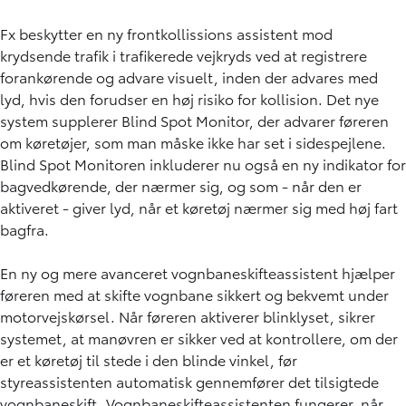
Fx beskytter en ny frontkollissions assistent mod
krydsende trafik i trafikerede vejkryds ved at registrere
forankørende og advare visuelt, inden der advares med
lyd, hvis den forudser en høj risiko for kollision. Det nye
system supplerer Blind Spot Monitor, der advarer føreren
om køretøjer, som man måske ikke har set i sidespejlene.
Blind Spot Monitoren inkluderer nu også en ny indikator for
bagvedkørende, der nærmer sig, og som - når den er
aktiveret - giver lyd, når et køretøj nærmer sig med høj fart
bagfra.
En ny og mere avanceret vognbaneskifteassistent hjælper
føreren med at skifte vognbane sikkert og bekvemt under
motorvejskørsel. Når føreren aktiverer blinklyset, sikrer
systemet, at manøvren er sikker ved at kontrollere, om der
er et køretøj til stede i den blinde vinkel, før
styreassistenten automatisk gennemfører det tilsigtede
vognbaneskift. Vognbaneskifteassistenten fungerer, når