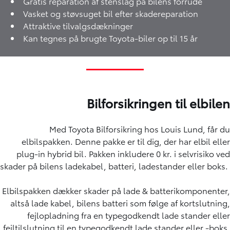
Gratis reparation af stenslag på bilens forrude
Vasket og støvsuget bil efter skadereparation
Attraktive tilvalgsdækninger
Kan tegnes på brugte Toyota-biler op til 15 år
Bilforsikringen til elbilen
Med Toyota Bilforsikring hos Louis Lund, får du
elbilspakken. Denne pakke er til dig, der har
elbil
eller
plug-in hybrid bil
. Pakken inkludere 0 kr. i selvrisiko ved
skader på bilens ladekabel, batteri, ladestander eller boks.
Elbilspakken dækker skader på lade & batterikomponenter,
altså lade kabel, bilens batteri som følge af kortslutning,
fejlopladning fra en typegodkendt lade stander eller
fejltilslutning til en typegodkendt lade stander eller -boks,