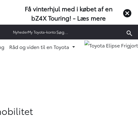
Få vinterhjul med i købet af en
bZ4X Touring! -
Læs mere
Nyheder
My Toyota-konto
ng
Råd og viden til en Toyota
enu ud
Fold undermenu ud
obilitet