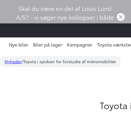
Skal du være en del af Louis Lund
A/S? - vi søger nye kollegaer i både
salg og eftermarked!
Nye biler
Biler på lager
Kampagner
Toyota værkste
Nyheder
Toyota i spidsen for forstudie af mikromobilitet
Toyota 