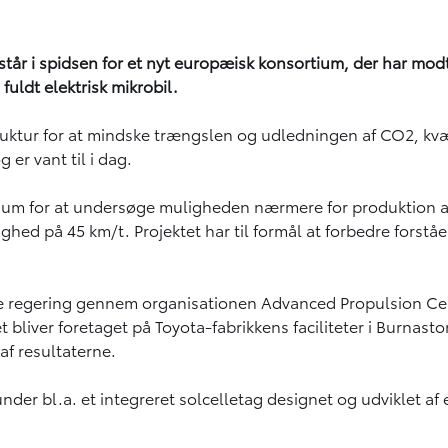
tår i spidsen for et nyt europæisk konsortium, der har modt
uldt elektrisk mikrobil.
uktur for at mindske trængslen og udledningen af CO2, kvæl
er vant til i dag.
um for at undersøge muligheden nærmere for produktion af en
ighed på 45 km/t. Projektet har til formål at forbedre forstå
iske regering gennem organisationen Advanced Propulsion Cen
bliver foretaget på Toyota-fabrikkens faciliteter i Burnasto
 af resultaterne.
under bl.a. et integreret solcelletag designet og udviklet a