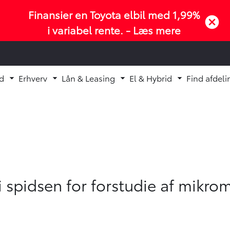
Finansier en Toyota elbil med 1,99%
i variabel rente. -
Læs mere
d
Erhverv
Lån & Leasing
El & Hybrid
Find afdeli
Fold undermenu ud
Fold undermenu ud
Fold undermenu ud
Fold underm
i spidsen for forstudie af mikrom