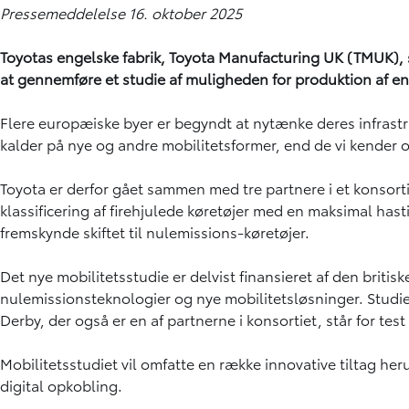
Pressemeddelelse 16. oktober 2025
Toyotas engelske fabrik, Toyota Manufacturing UK (TMUK), s
at gennemføre et studie af muligheden for produktion af en f
Flere europæiske byer er begyndt at nytænke deres infrastr
kalder på nye og andre mobilitetsformer, end de vi kender og 
Toyota er derfor gået sammen med tre partnere i et konsorti
klassificering af firehjulede køretøjer med en maksimal hast
fremskynde skiftet til nulemissions-køretøjer.
Det nye mobilitetsstudie er delvist finansieret af den brit
nulemissionsteknologier og nye mobilitetsløsninger. Studiet 
Derby, der også er en af partnerne i konsortiet, står for test
Mobilitetsstudiet vil omfatte en række innovative tiltag her
digital opkobling.