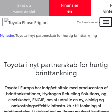
Skal du
Finansier
være en del
en
vint
af Louis
Toyota
me
My Toyota-konto
Lund A/S? -
elbil
køb
Men
vi søger nye
med
en 
kollegaer i
1,99% i
Tou
Nyheder
Toyota i nyt partnerskab for hurtig brinttankning
både
salg
variabel
-
og
rente. -
m
eftermarked!
Læs
mere
Toyota i nyt partnerskab for hurtig
brinttankning
Toyota i Europa har indgået aftale med producenten af
brinttankstationer, Hydrogen Refueling Solutions, og
elselskabet, ENGIE, om at udrulle en ny, alsidig og
omkostningseffektiv infrastruktur til tankning af
brintkøretøjer. Ny teknologi muliggør markant hurtigere