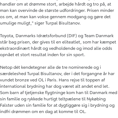
handler om at drømme stort, arbejde hårdt og tro på, at
man kan overvinde de største udfordringer. Prisen minder
os om, at man kan vokse gennem modgang og gøre det
umulige muligt," siger Turpal Bisultanov.
Toyota, Danmarks Idrætsforbund (DIF) og Team Danmark
står bag prisen, der gives til en eliteatlet, som har kæmpet
ekstraordinært hårdt og vedholdende og imod alle odds
opnået et stort resultat inden for sin sport.
Netop dét kendetegner alle de tre nominerede og i
særdeleshed Turpal Bisultanov, der i det forgangne år har
vundet bronze ved OL i Paris. Hans rejse til toppen af
international brydning har dog været alt andet end let.
Som barn af tjetjenske flygtninge kom han til Danmark med
sin familie og rykkede hurtigt teltpælene til Nykøbing
Falster uden sin familie for at dygtiggøre sig i brydning og
indfri drømmen om en dag at komme til OL.