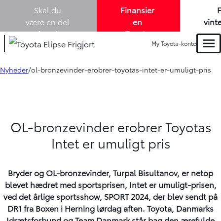
Skal du
Finansier
være en del
en
vint
af Louis
Toyota
me
My Toyota-konto
Lund A/S? -
elbil
køb
Men
vi søger nye
med
en 
kollegaer i
1,99% i
Tou
Nyheder
ol-bronzevinder-erobrer-toyotas-intet-er-umuligt-pris
både
salg
variabel
-
og
rente. -
m
eftermarked!
Læs
mere
OL-bronzevinder erobrer Toyotas
Intet er umuligt pris
Bryder og OL-bronzevinder, Turpal Bisultanov, er netop
blevet hædret med sportsprisen, Intet er umuligt-prisen,
ved det årlige sportsshow, SPORT 2024, der blev sendt på
DR1 fra Boxen i Herning lørdag aften. Toyota, Danmarks
Idrætsforbund og Team Danmark står bag den ærefulde