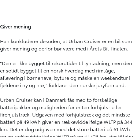
Giver mening
Han konkluderer desuden, at Urban Cruiser er en bil som
giver mening og derfor bør være med i Årets Bil-finalen.
"Den er ikke bygget til rekordtider til lynladning, men den
er solidt bygget til en norsk hverdag med rimtåge,
aflevering i børnehave, byture og måske en weekendtur i
fjeldene i ny og næ," forklarer den norske juryformand.
Urban Cruiser kan i Danmark fås med to forskellige
batteripakker og muligheden for enten forhjuls- eller
firehjulstræk. Udgaven med forhjulstræk og det mindste
batteri på 49 kWh giver en rækkevidde ifølge WLTP på 344
km. Det er dog udgaven med det store batteri på 61 kWh
og en rækkevidde ifølge WLTP på op til 426 km, der tiltaler