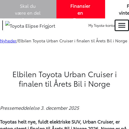
Skal du
Finansier
være en del
en
vint
af Louis
Toyota
me
My Toyota-konto
Lund A/S? -
elbil
køb
Men
vi søger nye
med
en 
kollegaer i
1,99% i
Tou
Nyheder
Elbilen Toyota Urban Cruiser i finalen til Årets Bil i Norge
både
salg
variabel
-
og
rente. -
m
eftermarked!
Læs
mere
Elbilen Toyota Urban Cruiser i
finalen til Årets Bil i Norge
Pressemeddelelse 3. december 2025
Toyotas helt nye, fuldt elektriske SUV, Urban Cruiser, er
netop stemt i finalen til Årets Bil i Norge 2026. Norge er på