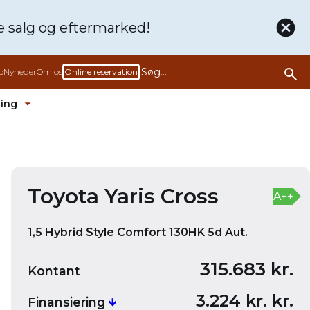
de
salg og eftermarked!
b
Nyheder
Om os
Online reservation
ling
rmenu ud
Fold undermenu ud
Bliv ringet op
Book en prøvetur denne bil
Toyota Yaris Cross
A++
1,5 Hybrid Style Comfort 130HK 5d Aut.
315.683 kr.
Kontant
3.224 kr. kr.
Finansiering
🡻