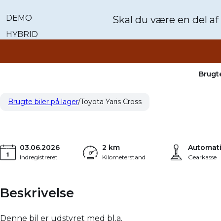
DEMO
Skal du være en del af
HYBRID
Brugte
Toyota Yaris Cross
315.683 kr.
1,5 Hybrid Style Comfort 130HK 5d Aut.
Brugte biler på lager
Toyota Yaris Cross
KONTANT
03.06.2026
2 km
Automat
Indregistreret
Kilometerstand
Gearkasse
Beskrivelse
Denne bil er udstyret med bl.a.