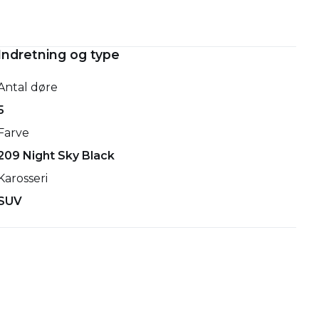
Indretning og type
Antal døre
5
Farve
209 Night Sky Black
Karosseri
SUV