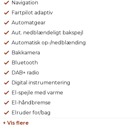
Navigation
Vi tager gerne din nuværende bil i bytte uanset stand o
Fartpilot adaptiv
Automatgear
Øvrigt:
Åbningstider: Alle hverdage kl. 09.00 – 17.00 & søndag kl. 
Aut. nedblændeligt bakspejl
Der tages forbehold for tastefejl.
Automatisk op-/nedblænding
Bakkamera
Bluetooth
DAB+ radio
Digital instrumentering
El-spejle med varme
El-håndbremse
Elruder for/bag
+ Vis flere