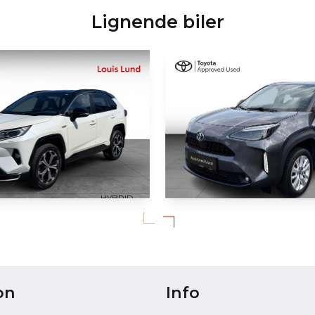
Lignende biler
HYBRID
KØB ONLINE
Toyota Yaris Cros
AV4 Plug-in
2,5 Plugin-hybrid H3 Style AWD 306HK 5d 6g Aut.
63.788 KM
on
Info
2022
HYBRID (BENZIN / EL)
BRID (BENZIN / EL)