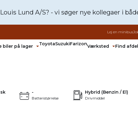
 Louis Lund A/S? - vi søger nye kollegaer i bå
Lej en minibus
Jo
Toyota
Suzuki
Farizon
 biler på lager
Værksted
Find afde
Fold undermenu ud
Fold unde
3.224 kr.
FINANSIERING
+24
isk
-
Hybrid (Benzin / El)
Batteristørrelse
Drivmiddel