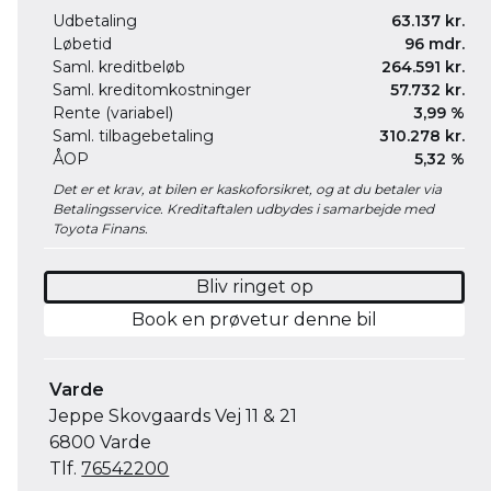
Udbetaling
63.137 kr.
Løbetid
96 mdr.
Saml. kreditbeløb
264.591 kr.
Saml. kreditomkostninger
57.732 kr.
Rente (variabel)
3,99 %
Saml. tilbagebetaling
310.278 kr.
ÅOP
5,32 %
Det er et krav, at bilen er kaskoforsikret, og at du betaler via
Betalingsservice. Kreditaftalen udbydes i samarbejde med
Toyota Finans.
Bliv ringet op
Book en prøvetur denne bil
Varde
Jeppe Skovgaards Vej 11 & 21
6800 Varde
Tlf.
76542200