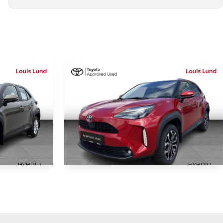
HYBRID
HYBRID
KØB ONLINE
KØB ONLINE
s
Toyota Yaris Cross
1,5 Hybrid Active Technology 116HK 5d Trinl. Gear
1,5 Hybrid Style 116HK 5d Trinl. Gear