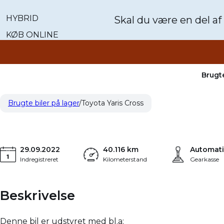
HYBRID
Skal du være en del af
KØB ONLINE
Brugte
Toyota Yaris Cross
22
1,5 Hybrid Active Technology 116HK 5d Trinl. Gear
Brugte biler på lager
Toyota Yaris Cross
29.09.2022
40.116 km
Automati
Indregistreret
Kilometerstand
Gearkasse
Beskrivelse
Denne bil er udstyret med bl.a: