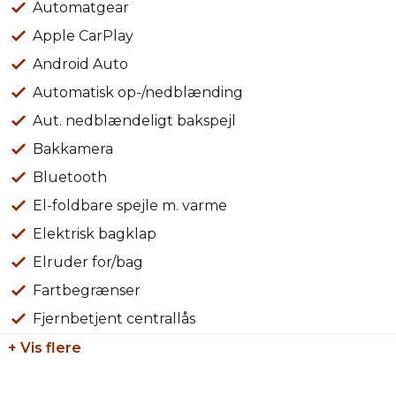
Vi tager gerne din nuværende bil i bytte uanset stand o
Automatgear
Apple CarPlay
Øvrigt:
Android Auto
Åbningstider: Alle hverdage kl. 09.00 – 17.00 & søndag kl.
Der tages forbehold for tastefejl
Automatisk op-/nedblænding
Aut. nedblændeligt bakspejl
Bakkamera
Bluetooth
El-foldbare spejle m. varme
Elektrisk bagklap
Elruder for/bag
Fartbegrænser
Fjernbetjent centrallås
+ Vis flere