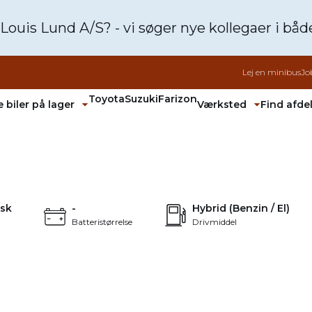
 Louis Lund A/S? - vi søger nye kollegaer i bå
Lej en minibus
Jo
Toyota
Suzuki
Farizon
 biler på lager
Værksted
Find afde
Fold undermenu ud
Fold unde
4.900 kr.
2.339 kr.
KONTANT
FINANSIERING
+25
sk
-
Hybrid (Benzin / El)
Batteristørrelse
Drivmiddel