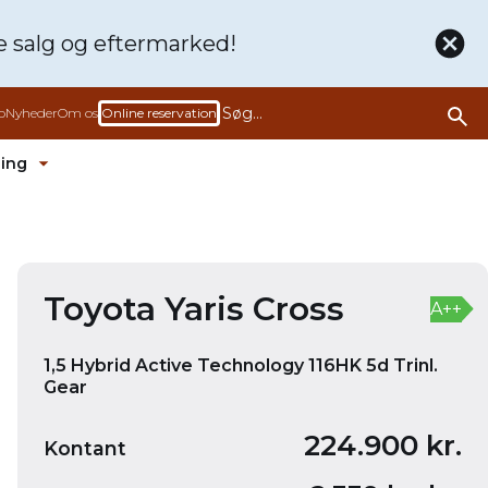
de
salg og eftermarked!
b
Nyheder
Om os
Online reservation
ling
rmenu ud
Fold undermenu ud
Bliv ringet op
Book en prøvetur denne bil
Toyota Yaris Cross
A++
1,5 Hybrid Active Technology 116HK 5d Trinl.
Gear
224.900 kr.
Kontant