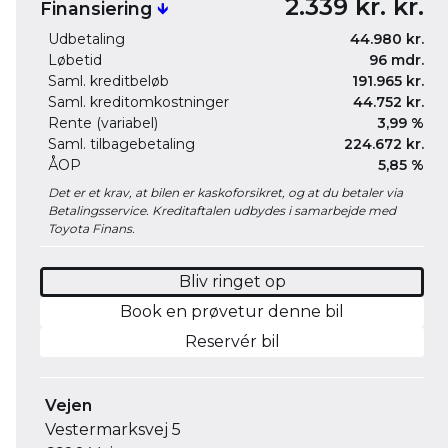
2.339 kr. kr.
Finansiering
🡻
Udbetaling
44.980 kr.
Løbetid
96 mdr.
Saml. kreditbeløb
191.965 kr.
Saml. kreditomkostninger
44.752 kr.
Rente (variabel)
3,99 %
Saml. tilbagebetaling
224.672 kr.
ÅOP
5,85 %
Det er et krav, at bilen er kaskoforsikret, og at du betaler via
Betalingsservice. Kreditaftalen udbydes i samarbejde med
Toyota Finans.
Bliv ringet op
Book en prøvetur denne bil
Reservér bil
Vejen
Vestermarksvej 5