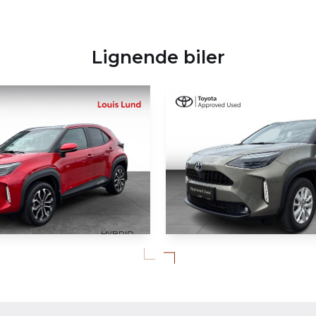
Lignende biler
HYBRID
KØB ONLINE
Toyota Yaris Cros
aris Cross
1,5 Hybrid Style Technology Plus 116HK 5d Trinl. Gear