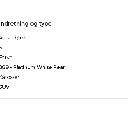
Indretning og type
Antal døre
5
Farve
089 - Platinum White Pearl
Karosseri
SUV