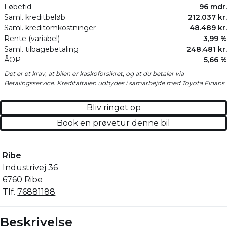
Løbetid
96 mdr.
Saml. kreditbeløb
212.037 kr.
Saml. kreditomkostninger
48.489 kr.
Rente (variabel)
3,99 %
Saml. tilbagebetaling
248.481 kr.
ÅOP
5,66 %
Det er et krav, at bilen er kaskoforsikret, og at du betaler via
Betalingsservice. Kreditaftalen udbydes i samarbejde med Toyota Finans.
Bliv ringet op
Book en prøvetur denne bil
Ribe
Industrivej 36
6760 Ribe
Tlf.
76881188
Beskrivelse