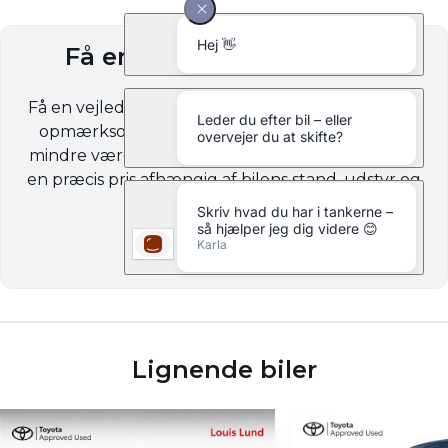
Få en byttepris på din bil
Få en vejledende byttepris på din brugte bil. Vær
opmærksom på, at din bil kan være mere eller
mindre værd end prisen, der angives. Vi vurderer
en præcis pris afhængig af bilens stand, udstyr og
kilometerstand.
Start vurdering
Lignende biler