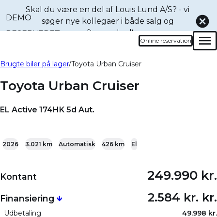
Skal du være en del af Louis Lund A/S? - vi
DEMO
søger nye kollegaer i både
salg og
eftermarked!
RESERVERET
Online reservation
Men
Book en prøvetur denne
Bliv ringet op
Brugte biler på lager
Toyota Urban Cruiser
bil
Toyota Urban Cruiser
EL Active 174HK 5d Aut.
+24
2026
3.021 km
Automatisk
426 km
El
249.990 kr.
Kontant
2.584 kr. kr.
Finansiering
🡻
Udbetaling
49.998 kr.