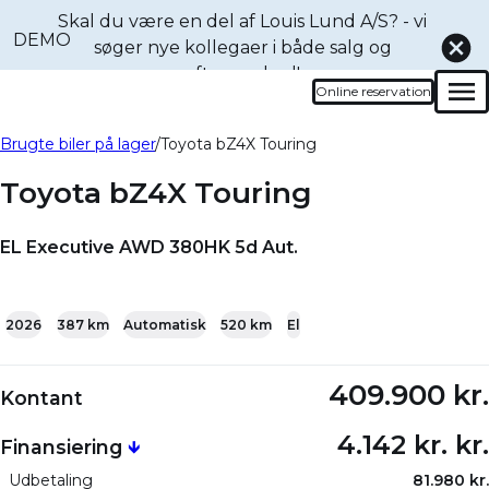
Skal du være en del af Louis Lund A/S? - vi
DEMO
søger nye kollegaer i både
salg og
eftermarked!
Online reservation
Men
Book en prøvetur denne
Bliv ringet op
Brugte biler på lager
Toyota bZ4X Touring
bil
Toyota bZ4X Touring
EL Executive AWD 380HK 5d Aut.
+21
2026
387 km
Automatisk
520 km
El
409.900 kr.
Kontant
4.142 kr. kr.
Finansiering
🡻
Udbetaling
81.980 kr.