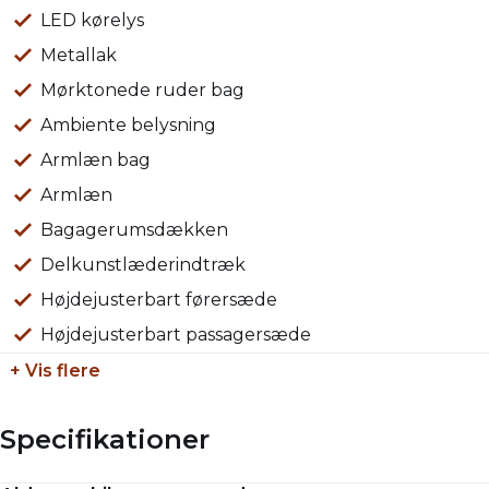
Hos Louis Lund tilbyder vi:
LED kørelys
Altid over 250 brugte biler på vores egen hjemmeside.
Metallak
Mørktonede ruder bag
Serviceaftaler på nye og brugte biler.
Ambiente belysning
Markedets skarpeste og mest fleksible finansiering –
Armlæn bag
MED OG UDEN UDBETALING – via Toyota Finans -
Armlæn
Kontakt os for en hurtig beregning
Bagagerumsdækken
Bilforsikringen via Toyota Forsikring – med bl.a.
Delkunstlæderindtræk
månedlig betaling og altid mulighed for at få repareret
Højdejusterbart førersæde
din Toyota på et autoriseret Toyota-værksted med nye
Højdejusterbart passagersæde
og originale reservedele
+ Vis flere
Mulighed for landsdækkende levering
Specifikationer
Vi tager gerne din nuværende bil i bytte uanset stand
og alder.