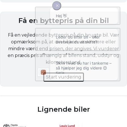
Få en byttepris på din bil
Få en vejledende byttepris på din brugte bil. Vær
opmærksom på, at din bil kan være mere eller
mindre værd end prisen, der angives. Vi vurderer
en præcis pris afhængig af bilens stand, udstyr og
kilometerstand.
Start vurdering
Lignende biler