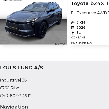
Toyota bZ4X T
EL Executive AWD 
3 KM
2026
EL
KONTANT
FINANSIERING
DEMO
Toyota bZ4X Touring
EL Executive AWD 380HK 5d Aut.
LOUIS LUND A/S
3 KM
2026
EL
Industrivej 36
409.180
KONTANT
KR.
4.135
FINANSIERING
6760 Ribe
KR.
CVR. 80 97 46 12
Navigation