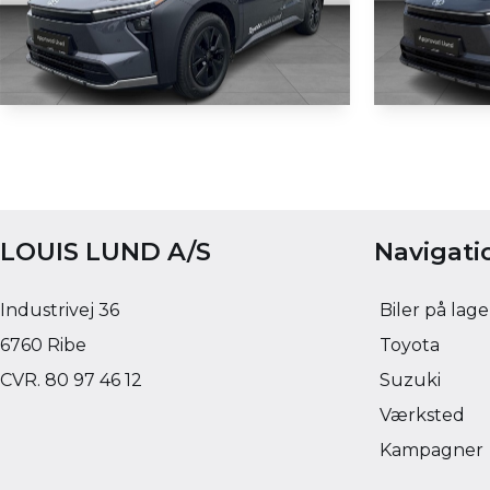
DEMO
Toyota bZ4X Touring
Toyota b
EL Active Tech 224HK 5d Aut.
EL Active Te
2 KM
1.000 KM
LOUIS LUND A/S
Navigati
2026
2026
EL
EL
359.900
KONTANT
KONTANT
KR.
Industrivej 36
Biler på lage
3.655
FINANSIERING
FINANSIERING
KR.
6760 Ribe
Toyota
CVR. 80 97 46 12
Suzuki
Værksted
Kampagner