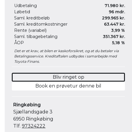
Udbetaling
71.980 kr.
Løbetid
96 mdr.
Saml. kreditbeløb
299.965 kr.
Saml. kreditomkostninger
63.447 kr.
Rente (variabel)
3,99 %
Saml. tilbagebetaling
351.367 kr.
ÅOP
5,18 %
Det er et krav, at bilen er kaskoforsikret, og at du betaler via
Betalingsservice. Kreditaftalen udbydes i samarbejde med
Toyota Finans.
Bliv ringet op
Book en prøvetur denne bil
Ringkøbing
Sjællandsgade 3
6950 Ringkøbing
Tlf.
97324222