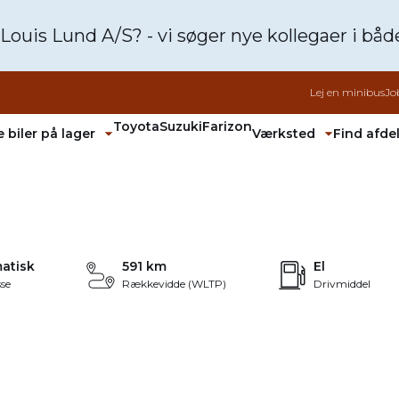
 Louis Lund A/S? - vi søger nye kollegaer i bå
Lej en minibus
Jo
Toyota
Suzuki
Farizon
 biler på lager
Værksted
Find afde
Fold undermenu ud
Fold unde
kr.
ERING
+20
atisk
591 km
El
se
Rækkevidde (WLTP)
Drivmiddel