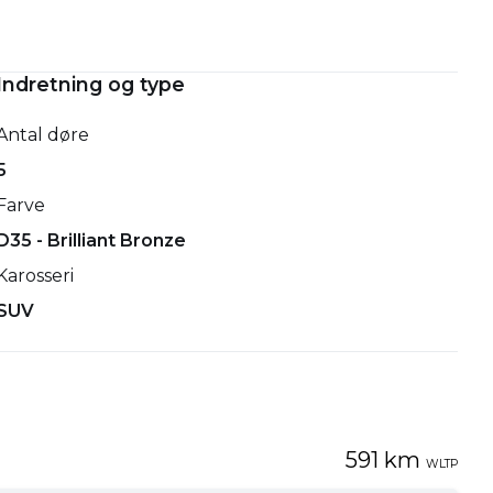
Indretning og type
Antal døre
5
Farve
D35 - Brilliant Bronze
Karosseri
SUV