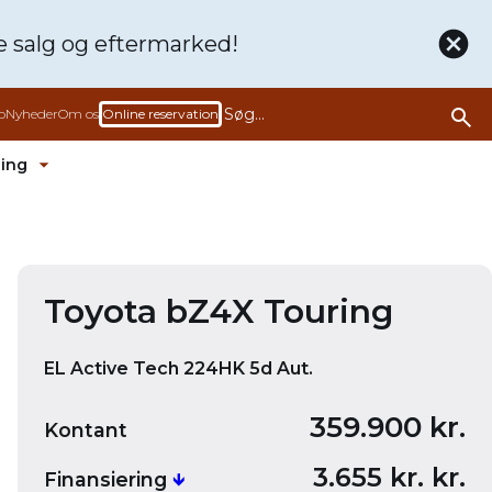
de
salg og eftermarked!
b
Nyheder
Om os
Online reservation
ling
rmenu ud
Fold undermenu ud
Bliv ringet op
Book en prøvetur denne bil
Toyota bZ4X Touring
EL Active Tech 224HK 5d Aut.
359.900 kr.
Kontant
3.655 kr. kr.
Finansiering
🡻