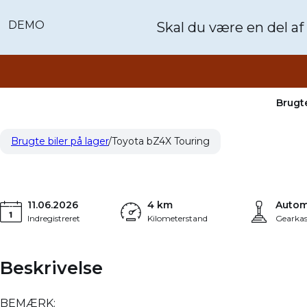
DEMO
Skal du være en del af
Brugte
Toyota bZ4X Touring
359.900 kr.
3.655 
EL Active Tech 224HK 5d Aut.
Brugte biler på lager
Toyota bZ4X Touring
KONTANT
FINANSI
11.06.2026
4 km
Autom
Indregistreret
Kilometerstand
Gearkas
Beskrivelse
BEMÆRK: