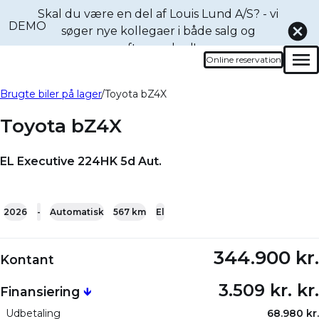
Skal du være en del af Louis Lund A/S? - vi
DEMO
søger nye kollegaer i både
salg og
eftermarked!
Online reservation
Men
Book en prøvetur denne
Bliv ringet op
Brugte biler på lager
Toyota bZ4X
bil
Toyota bZ4X
EL Executive 224HK 5d Aut.
+22
2026
-
Automatisk
567 km
El
344.900 kr.
Kontant
3.509 kr. kr.
Finansiering
🡻
Udbetaling
68.980 kr.