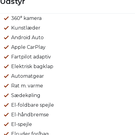
Udstyr
360° kamera
Håndfri telefon
Klimaanlæg 2-zoner
Kørecomputer
Multifunktionsrat
Nøglefri døre
Nøglefri start
Parkeringssensor for/bag
Regnsensor
Skiltegenkendelse
Sædevarme for
Tonede ruder
Trådløs mobilopladning
Udvendig temperaturmåler
USB stik
Varme i bagsæde
Vejbaneassistent
Blindvinkelassistent
Automatisk nødopkald
El indst. førersæde
Kunstlæder
Android Auto
Apple CarPlay
Fartpilot adaptiv
Elektrisk bagklap
Automatgear
Rat m. varme
Sædekøling
El-foldbare spejle
El-håndbremse
El-spejle
Elruder for/bag