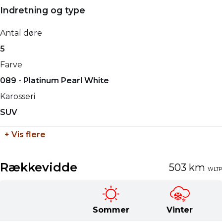
Indretning og type
El
150,00 kW
1860 mm
Geartype
Maks. ladeeffekt (hjemme)
Højde
Antal døre
Automatisk
11,00 kW
1650 mm
5
Længde
Farve
4690 mm
089 - Platinum Pearl White
Tilkoblingsvægt med bremser
Karosseri
750 kg
SUV
Tilkoblingsvægt uden bremser
+ Vis flere
750 kg