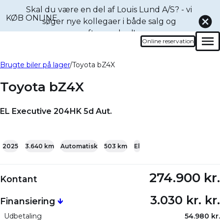
Skal du være en del af Louis Lund A/S? - vi
KØB ONLINE
søger nye kollegaer i både
salg og
eftermarked!
Online reservation
Men
Book en prøvetur denne
Bliv ringet op
Brugte biler på lager
Toyota bZ4X
bil
Toyota bZ4X
EL Executive 204HK 5d Aut.
+13
2025
3.640 km
Automatisk
503 km
El
274.900 kr.
Kontant
3.030 kr. kr.
Finansiering
🡻
Udbetaling
54.980 kr.