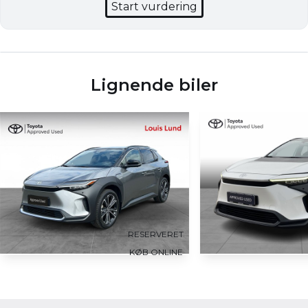
Start vurdering
Lignende biler
RESERVERET
KØB ONLINE
Toyota bZ4X
Toyota bZ4X
EL Executive Premium 204HK 5d Aut.
EL Active 204HK 5d