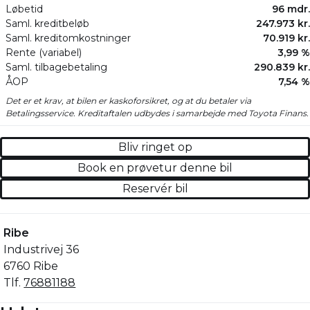
Løbetid
96 mdr.
Saml. kreditbeløb
247.973 kr.
Saml. kreditomkostninger
70.919 kr.
Rente (variabel)
3,99 %
Saml. tilbagebetaling
290.839 kr.
ÅOP
7,54 %
Det er et krav, at bilen er kaskoforsikret, og at du betaler via
Betalingsservice. Kreditaftalen udbydes i samarbejde med Toyota Finans.
Bliv ringet op
Book en prøvetur denne bil
Reservér bil
Ribe
Industrivej 36
6760 Ribe
Tlf.
76881188