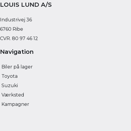
LOUIS LUND A/S
54.636 KM
41.350 KM
2023
2024
EL
EL
Industrivej 36
259.900
KONTANT
KONTANT
KR.
2.870
FINANSIERING
FINANSIERING
6760 Ribe
KR.
CVR. 80 97 46 12
Navigation
Biler på lager
Toyota
Suzuki
Værksted
Kampagner