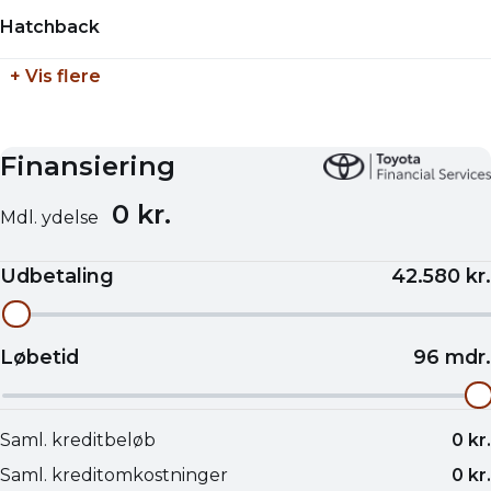
-
Hatchback
Tilkoblingsvægt uden bremser
+ Vis flere
-