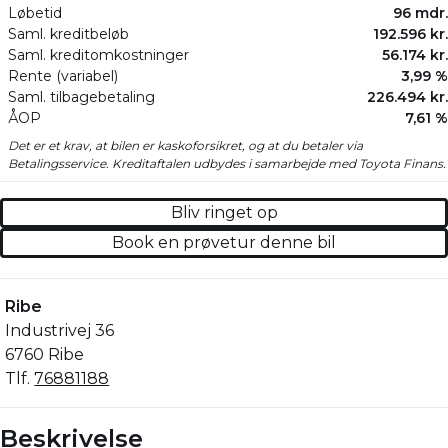
Løbetid
96 mdr.
Saml. kreditbeløb
192.596 kr.
Saml. kreditomkostninger
56.174 kr.
Rente (variabel)
3,99 %
Saml. tilbagebetaling
226.494 kr.
ÅOP
7,61 %
Det er et krav, at bilen er kaskoforsikret, og at du betaler via
Betalingsservice. Kreditaftalen udbydes i samarbejde med Toyota Finans.
Bliv ringet op
Book en prøvetur denne bil
Ribe
Industrivej 36
6760 Ribe
Tlf.
76881188
Beskrivelse