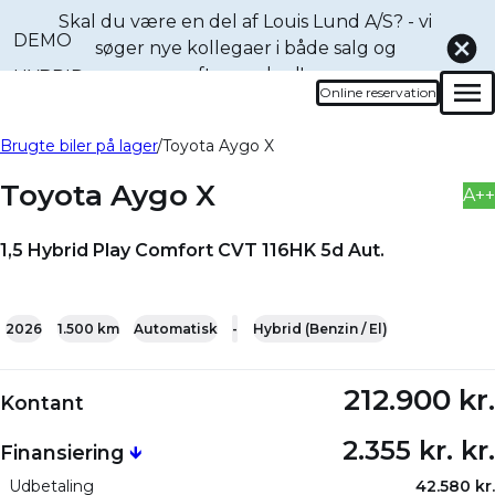
Skal du være en del af Louis Lund A/S? - vi
DEMO
søger nye kollegaer i både
salg og
eftermarked!
HYBRID
Online reservation
Men
Book en prøvetur denne
Bliv ringet op
Brugte biler på lager
Toyota Aygo X
bil
Toyota Aygo X
A++
1,5 Hybrid Play Comfort CVT 116HK 5d Aut.
+23
2026
1.500 km
Automatisk
-
Hybrid (Benzin / El)
212.900 kr.
Kontant
2.355 kr. kr.
Finansiering
🡻
Udbetaling
42.580 kr.