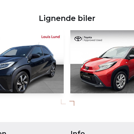
Lignende biler
KØB ONLINE
ygo X
Toyota Aygo X
ive 72HK 5d
1,0 VVT-I Pulse 72HK 5d Au
61.796 KM
on
Info