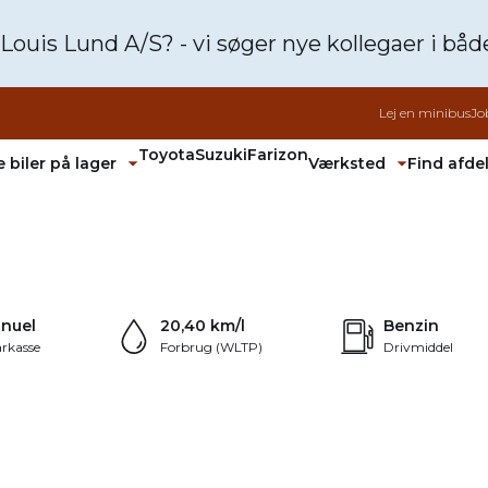
 Louis Lund A/S? - vi søger nye kollegaer i bå
Lej en minibus
Jo
Toyota
Suzuki
Farizon
 biler på lager
Værksted
Find afde
Fold undermenu ud
Fold unde
+20
nuel
20,40 km/l
Benzin
rkasse
Forbrug (WLTP)
Drivmiddel