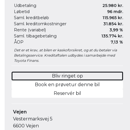
Udbetaling
25.980 kr.
Løbetid
96 mdr.
Saml. kreditbeløb
115.965 kr.
Saml. kreditomkostninger
31.854 kr.
Rente (variabel)
3,99 %
Saml. tilbagebetaling
135.774 kr.
ÅOP
7,13 %
Det er et krav, at bilen er kaskoforsikret, og at du betaler via
Betalingsservice. Kreditaftalen udbydes i samarbejde med
Toyota Finans.
Bliv ringet op
Book en prøvetur denne bil
Reservér bil
Vejen
Vestermarksvej 5
6600 Vejen