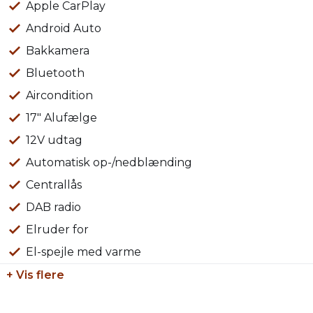
Vi tager gerne din nuværende bil i bytte uanset stand o
Apple CarPlay
Android Auto
Øvrigt:
Bakkamera
Åbningstider: Alle hverdage kl. 09.00 – 17.00 & søndag kl.
Der tages forbehold for tastefejl
Bluetooth
Aircondition
17" Alufælge
12V udtag
Automatisk op-/nedblænding
Centrallås
DAB radio
Elruder for
El-spejle med varme
+ Vis flere