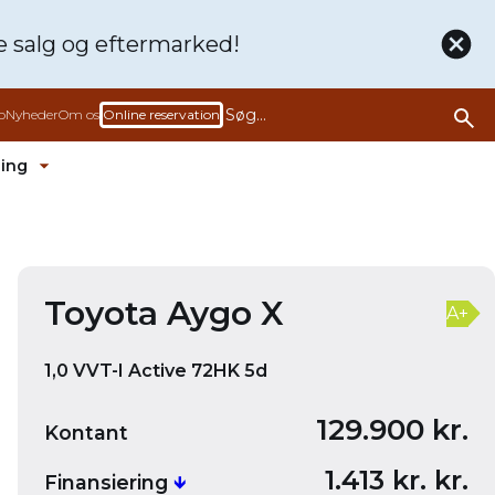
de
salg og eftermarked!
b
Nyheder
Om os
Online reservation
ling
rmenu ud
Fold undermenu ud
Bliv ringet op
Book en prøvetur denne bil
Toyota Aygo X
A+
1,0 VVT-I Active 72HK 5d
129.900 kr.
Kontant
1.413 kr. kr.
Finansiering
🡻