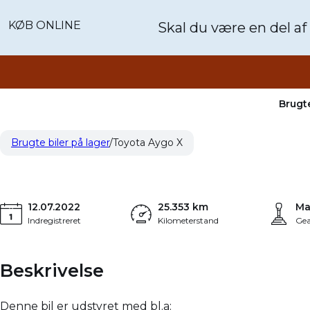
KØB ONLINE
Skal du være en del af
Brugte
Toyota Aygo X
129.900 kr.
1.413 kr.
1,0 VVT-I Active 72HK 5d
Brugte biler på lager
Toyota Aygo X
KONTANT
FINANSIERING
12.07.2022
25.353 km
Ma
Indregistreret
Kilometerstand
Gea
Beskrivelse
Denne bil er udstyret med bl.a: