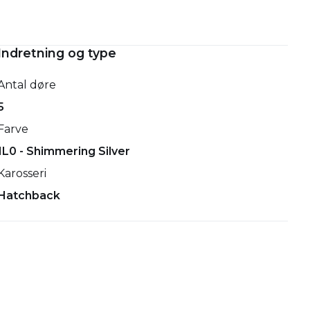
Indretning og type
Antal døre
5
Farve
1L0 - Shimmering Silver
Karosseri
Hatchback