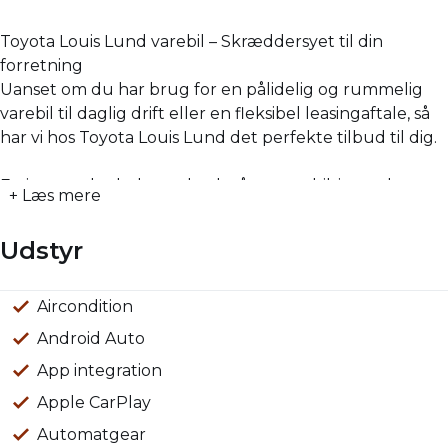
Toyota Louis Lund varebil – Skræddersyet til din
forretning
Uanset om du har brug for en pålidelig og rummelig
varebil til daglig drift eller en fleksibel leasingaftale, så
har vi hos Toyota Louis Lund det perfekte tilbud til dig.
Farizon er det helt nye bud, på en varebil, i ren el, og
+ Læs mere
som må trække 2000kg PÅ KROGEN!!! Kom ind og se
den hos Louis Lund Varde, og oplev en varebil,
Udstyr
som er fyldt med udstyr.
Kontakt vores dedikerede erhvervskonsulenter:
Aircondition
Fartpilot adaptiv
Fjernbetjent centrallås
Håndfri telefon
Infocenter
Kørecomputer
Multifunktionsrat
Musikstreaming via bluetooth
Navigation
Nøglefri døre
Regnsensor
Sædekøling
Sædevarme for
Udvendig temperaturmåler
Adaptive forlygter
Anhængertræk
Kopholder
Multijusterbart rat
ABS
Airbag
Antispin
Auto hold
Blindvinkelassistent
Dæktrykssensor
Fører-airbag
Selealarm
Vejbaneassistent
Må trække 2.000kg
Nøglefri betjening
Android Auto
Allan Fogh
App integration
Erhvervskonsulent
Tlf: 76881188 / 30559550
Apple CarPlay
Mail: af@louislund-erhverv.dk
Automatgear