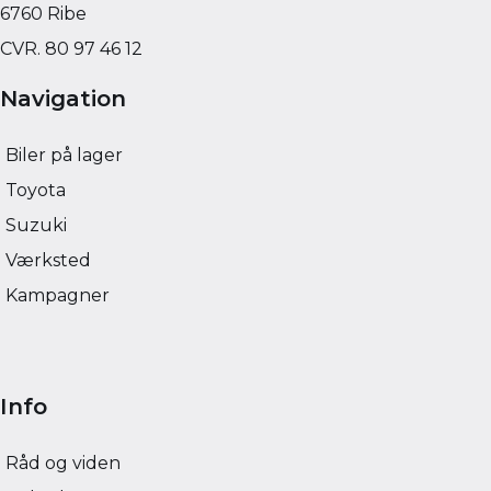
FINANSIERING (EKSKL.
FINANSIERING (EKSKL.
3.683
KR.
6760 Ribe
MOMS)
MOMS)
CVR. 80 97 46 12
Navigation
Biler på lager
Toyota
Suzuki
Værksted
Kampagner
Info
Råd og viden