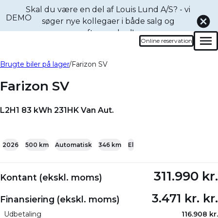
Skal du være en del af Louis Lund A/S? - vi
DEMO
søger nye kollegaer i både
salg og
eftermarked!
Online reservation
Men
Book en prøvetur denne
Bliv ringet op
Brugte biler på lager
Farizon SV
bil
Farizon SV
L2H1 83 kWh 231HK Van Aut.
+20
2026
500 km
Automatisk
346 km
El
311.990 kr.
Kontant (ekskl. moms)
3.471 kr. kr.
Finansiering (ekskl. moms)
Udbetaling
116.908 kr.