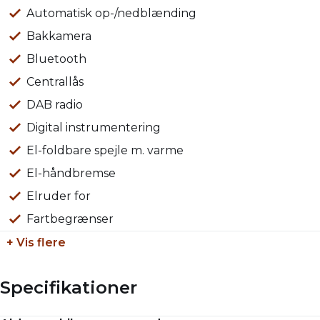
Automatisk op-/nedblænding
Tommy Møller
Erhvervskonsulent
Bakkamera
Tlf: 40682221
Bluetooth
Mail: tm@louislund-erhverv.dk
Centrallås
DAB radio
Kontakt os i dag og få en uforpligtende snak om,
Digital instrumentering
hvordan vi kan hjælpe dig med at optimere din
El-foldbare spejle m. varme
forretning med en Farizon varebil!
El-håndbremse
Elruder for
Fartbegrænser
+ Vis flere
Specifikationer