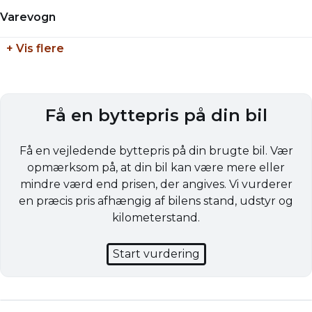
2000 kg
Varevogn
Tilkoblingsvægt uden bremser
+ Vis flere
750 kg
Få en byttepris på din bil
Få en vejledende byttepris på din brugte bil. Vær
opmærksom på, at din bil kan være mere eller
mindre værd end prisen, der angives. Vi vurderer
en præcis pris afhængig af bilens stand, udstyr og
kilometerstand.
Start vurdering