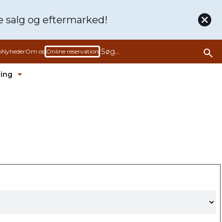
de
salg og eftermarked!
b
Nyheder
Om os
Online reservation
ling
rmenu ud
Fold undermenu ud