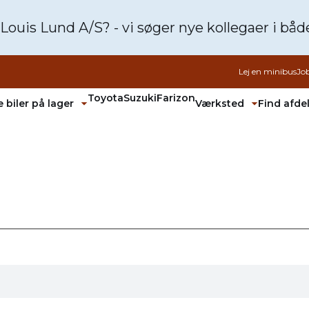
 Louis Lund A/S? - vi søger nye kollegaer i bå
Lej en minibus
Jo
Toyota
Suzuki
Farizon
 biler på lager
Værksted
Find afde
Fold undermenu ud
Fold unde