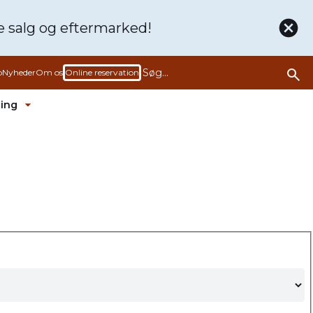
de
salg og eftermarked!
b
Nyheder
Om os
Online reservation
ling
rmenu ud
Fold undermenu ud