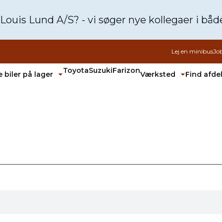
 Louis Lund A/S? - vi søger nye kollegaer i bå
Lej en minibus
Jo
Toyota
Suzuki
Farizon
 biler på lager
Værksted
Find afde
Fold undermenu ud
Fold unde